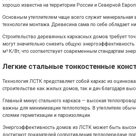
хорошо известна на территории России и Северной Евро
Основным утеплителем чаще всего служит минеральная в
технологии монтажа. Древесина сама по себе обладает н
Строительство деревянных каркасных домов требует точн
могут значительно снизить общую энергоэффективность. 
м²·К/Вт, что соответствует современным стандартам эне
Легкие стальные тонкостенные конс
Технология ЛСТК представляет собой каркас из оцинков
строительстве как жилых домов, так и дач благодаря выс
Главный минус стального каркаса — высокая теплопровод
важны для минимизации теплопотерь. В утеплитеях обыч
слоями герметизации и пароизоляции.
Энергоэффективность домов из ЛСТК может быть высокой
достигают показателей сопротивления теплопередаче поря