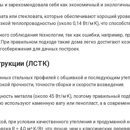
пы и зарекомендовала себя как экономичный и экологичны
ата или стекловата, которые обеспечивают хороший уров
изкой теплопроводностью (около 0,14 Вт/м·К), что способ
ого соблюдения технологии, так как ошибки, например, п
При правильном подходе такие дома легко достигают коэф
ргосбережения для дачных построек.
трукции (ЛСТК)
анных стальных профилей с обшивкой и последующим утеп
окой прочности, точности сборки и скорости возведения.
ность металла (около 45 Вт/м·К), поэтому правильный по
но используют каменную вату или пенопласт, а в соврем
, при условии качественного утепления и продуманной к
дка R = 4,0 м²·К/Вт, что лучше, чем у классических дерев