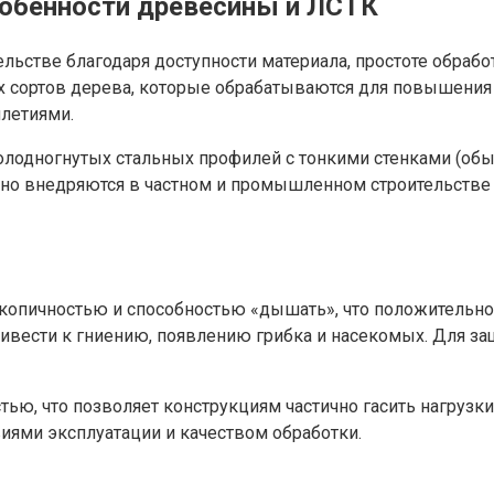
собенности древесины и ЛСТК
ьстве благодаря доступности материала, простоте обраб
ых сортов дерева, которые обрабатываются для повышения
илетиями.
олодногнутых стальных профилей с тонкими стенками (обыч
вно внедряются в частном и промышленном строительстве 
копичностью и способностью «дышать», что положительно 
ивести к гниению, появлению грибка и насекомых. Для за
тью, что позволяет конструкциям частично гасить нагрузк
виями эксплуатации и качеством обработки.