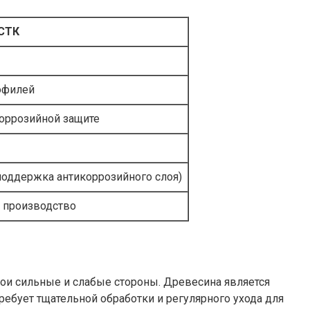
СТК
рофилей
коррозийной защите
поддержка антикоррозийного слоя)
а производство
ои сильные и слабые стороны. Древесина является
ебует тщательной обработки и регулярного ухода для