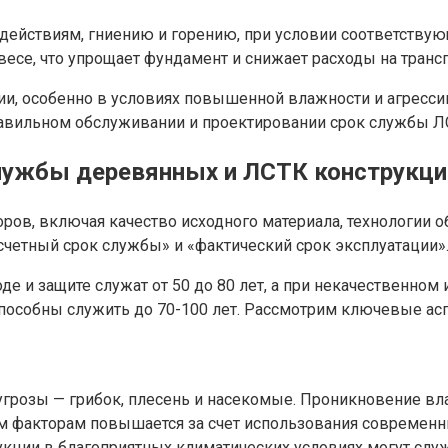
действиям, гниению и горению, при условии соответству
есе, что упрощает фундамент и снижает расходы на транс
и, особенно в условиях повышенной влажности и агресси
авильном обслуживании и проектировании срок службы Л
службы деревянных и ЛСТК конструкци
ров, включая качество исходного материала, технологии о
счетный срок службы» и «фактический срок эксплуатации»
 и защите служат от 50 до 80 лет, а при некачественном
способны служить до 70-100 лет. Рассмотрим ключевые ас
грозы — грибок, плесень и насекомые. Проникновение вл
им факторам повышается за счет использования современн
кции в благоприятных климатических условиях могут служ