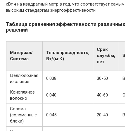
кВт·ч на квадратный метр в год, что соответствует самым
высоким стандартам энергоэффективности.
Таблица сравнения эффективности различных
решений
Срок
Материал/
Теплопроводность,
службы,
Эко
Система
Вт/(м·К)
лет
Целлюлозная
0.038
30-50
Выс
изоляция
Конопляное
0.040
40-60
Оче
волокно
Солома
(соломенные
0.045
20-40
Выс
блоки)