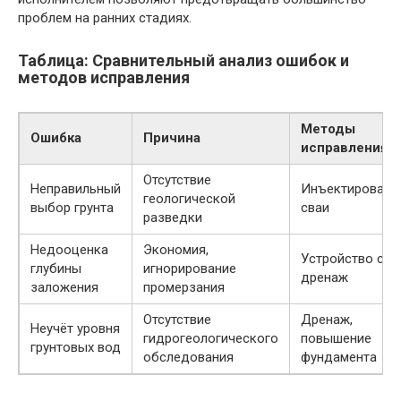
проблем на ранних стадиях.
Таблица: Сравнительный анализ ошибок и
методов исправления
Методы
Ошибка
Причина
исправления
Отсутствие
Неправильный
Инъектирование
геологической
выбор грунта
сваи
разведки
Недооценка
Экономия,
Устройство сва
глубины
игнорирование
дренаж
заложения
промерзания
Отсутствие
Дренаж,
Неучёт уровня
гидрогеологического
повышение
грунтовых вод
обследования
фундамента