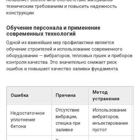
техническим требованиям и повысить надежность
конструкции.
Обучение персонала и применение
современных технологий
Одной из важнейших мер профилактики является
обучение строителей и использование современного
оборудования — вибраторов, тепловых пушек и приборов
контроля качества. Это значительно снижает риск
ошибок и повышает качество заливки фундамента.
Метод
Ошибка
Причина
П
устранения
Отсутствие
Использование
О
Недостаточное
вибрации,
вибраторов,
п
уплотнение
спешка при
инъектирование
к
бетона
заливке
пустот
п