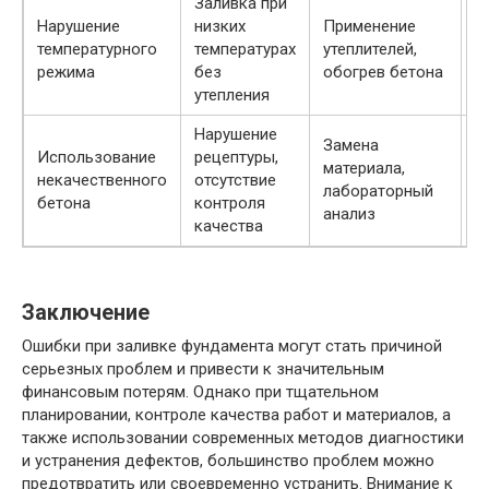
Заливка при
П
Нарушение
низких
Применение
р
температурного
температурах
утеплителей,
с
режима
без
обогрев бетона
и
утепления
д
Нарушение
З
Замена
Использование
рецептуры,
п
материала,
некачественного
отсутствие
п
лабораторный
бетона
контроля
р
анализ
качества
к
Заключение
Ошибки при заливке фундамента могут стать причиной
серьезных проблем и привести к значительным
финансовым потерям. Однако при тщательном
планировании, контроле качества работ и материалов, а
также использовании современных методов диагностики
и устранения дефектов, большинство проблем можно
предотвратить или своевременно устранить. Внимание к