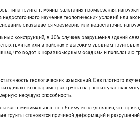
: типа грунта, глубины залегания промерзания, нагрузки 
 недостаточного изучения геологических условий или эко
 основание оказывается чрезмерно или недостаточно нагру
льных конструкций, в 30% случаев разрушения зданий св
истых грунтах или в районах с высоким уровнем грунтовых
нах, что ведет к неравномерным осадкам и появлению тр
статочность геологических изысканий. Без плотного изуч
ски одинаковых параметрах грунта на разных участках мо
омерную несущую способность.
казывают минимальные по объему исследования, что прив
е грунты становятся причиной деформаций и разрушений 