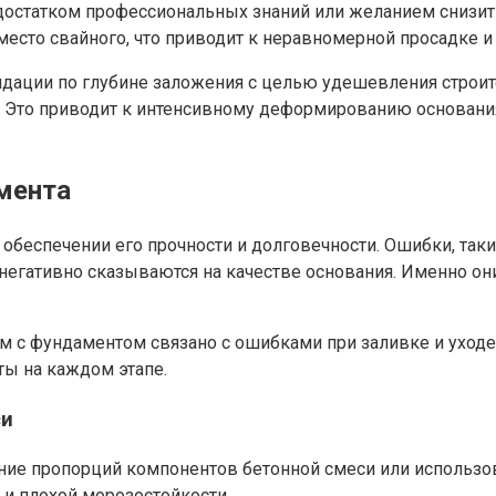
остатком профессиональных знаний или желанием снизить 
есто свайного, что приводит к неравномерной просадке и
дации по глубине заложения с целью удешевления строит
. Это приводит к интенсивному деформированию основани
мента
обеспечении его прочности и долговечности. Ошибки, так
негативно сказываются на качестве основания. Именно они
м с фундаментом связано с ошибками при заливке и уход
ты на каждом этапе.
си
ие пропорций компонентов бетонной смеси или использова
 и плохой морозостойкости.