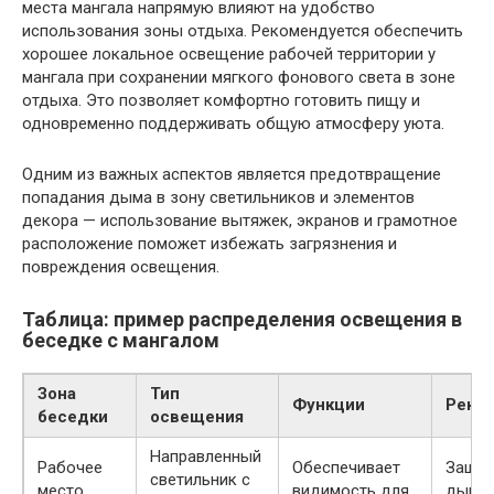
места мангала напрямую влияют на удобство
использования зоны отдыха. Рекомендуется обеспечить
хорошее локальное освещение рабочей территории у
мангала при сохранении мягкого фонового света в зоне
отдыха. Это позволяет комфортно готовить пищу и
одновременно поддерживать общую атмосферу уюта.
Одним из важных аспектов является предотвращение
попадания дыма в зону светильников и элементов
декора — использование вытяжек, экранов и грамотное
расположение поможет избежать загрязнения и
повреждения освещения.
Таблица: пример распределения освещения в
беседке с мангалом
Зона
Тип
Функции
Реко
беседки
освещения
Направленный
Рабочее
Обеспечивает
Защит
светильник с
место
видимость для
дыма 