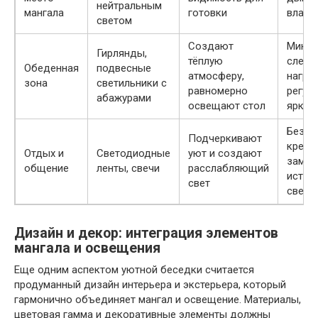
нейтральным
мангала
готовки
влаго
светом
Создают
Миним
Гирлянды,
тёплую
слепя
Обеденная
подвесные
атмосферу,
нагруз
зона
светильники с
равномерно
регул
абажурами
освещают стол
яркос
Безоп
Подчеркивают
крепл
Отдых и
Светодиодные
уют и создают
замен
общение
ленты, свечи
расслабляющий
источ
свет
света
Дизайн и декор: интеграция элементов
мангала и освещения
Еще одним аспектом уютной беседки считается
продуманный дизайн интерьера и экстерьера, который
гармонично объединяет мангал и освещение. Материалы,
цветовая гамма и декоративные элементы должны