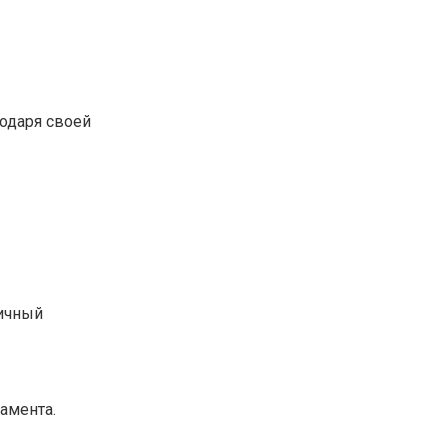
одаря своей
тичный
амента.