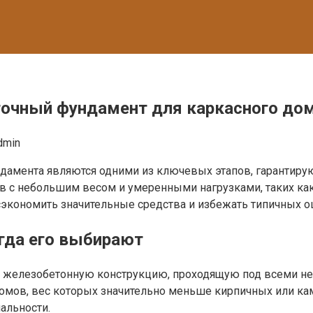
нточный фундамент для каркасного до
dmin
ндамента являются одними из ключевых этапов, гарантиру
 с небольшим весом и умеренными нагрузками, таких как
сэкономить значительные средства и избежать типичных о
гда его выбирают
железобетонную конструкцию, проходящую под всеми нес
 домов, вес которых значительно меньше кирпичных или ка
альности.