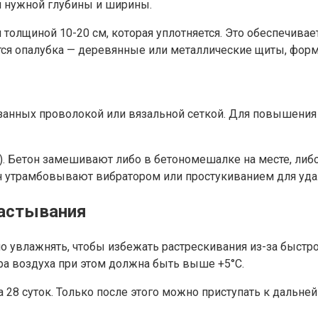
 нужной глубины и ширины.
толщиной 10-20 см, которая уплотняется. Это обеспечивае
ется опалубка — деревянные или металлические щиты, фо
занных проволокой или вязальной сеткой. Для повышения 
). Бетон замешивают либо в бетономешалке на месте, либ
он утрамбовывают вибратором или простукиванием для уд
застывания
мо увлажнять, чтобы избежать растрескивания из-за быст
а воздуха при этом должна быть выше +5°C.
а 28 суток. Только после этого можно приступать к дальн