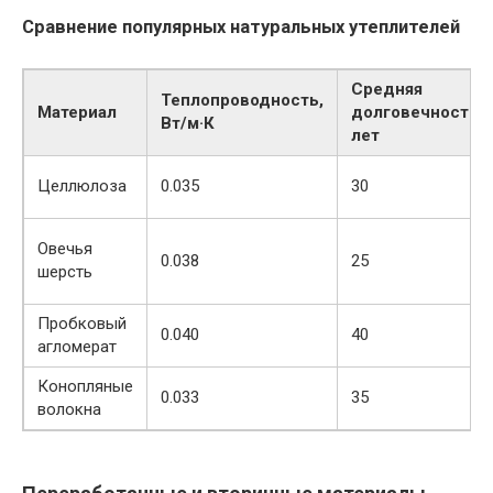
Сравнение популярных натуральных утеплителей
Средняя
Теплопроводность,
Материал
долговечность,
Вт/м·К
лет
Целлюлоза
0.035
30
Овечья
0.038
25
шерсть
Пробковый
0.040
40
агломерат
Конопляные
0.033
35
волокна