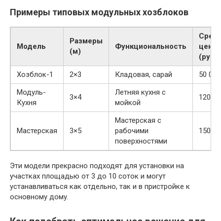
Примеры типовых модульных хозблоков
Сред
Размеры
Модель
Функциональность
цена
(м)
(руб.)
Хозблок-1
2×3
Кладовая, сарай
50 000
Модуль-
Летняя кухня с
3×4
120 00
Кухня
мойкой
Мастерская с
Мастерская
3×5
рабочими
150 00
поверхностями
Эти модели прекрасно подходят для установки на
участках площадью от 3 до 10 соток и могут
устанавливаться как отдельно, так и в пристройке к
основному дому.