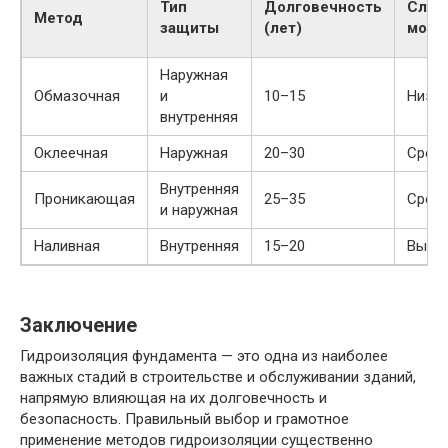
Тип
Долговечность
Слож
Метод
защиты
(лет)
монт
Наружная
Обмазочная
и
10–15
Низк
внутренняя
Оклеечная
Наружная
20–30
Сред
Внутренняя
Проникающая
25–35
Сред
и наружная
Наливная
Внутренняя
15–20
Высо
Заключение
Гидроизоляция фундамента — это одна из наиболее
важных стадий в строительстве и обслуживании зданий,
напрямую влияющая на их долговечность и
безопасность. Правильный выбор и грамотное
применение методов гидроизоляции существенно