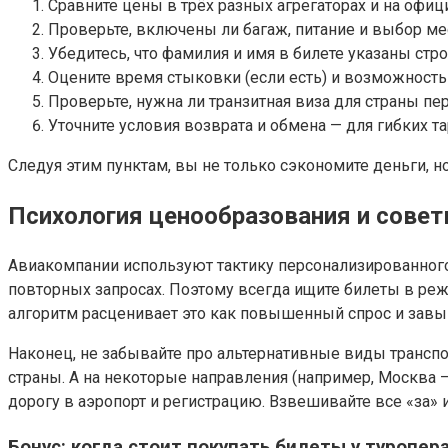
Сравните цены в трёх разных агрегаторах и на офиц
Проверьте, включены ли багаж, питание и выбор ме
Убедитесь, что фамилия и имя в билете указаны стр
Оцените время стыковки (если есть) и возможность
Проверьте, нужна ли транзитная виза для страны пе
Уточните условия возврата и обмена — для гибких 
Следуя этим пунктам, вы не только сэкономите деньги, н
Психология ценообразования и сове
Авиакомпании используют тактику персонализированного
повторных запросах. Поэтому всегда ищите билеты в реж
алгоритм расценивает это как повышенный спрос и завы
Наконец, не забывайте про альтернативные виды транспор
страны. А на некоторые направления (например, Москва —
дорогу в аэропорт и регистрацию. Взвешивайте все «за» 
Бонус: когда стоит покупать билеты у туропер