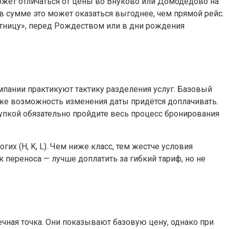
ожет отличаться от цены во Внуково или Домодедово на
в сумме это может оказаться выгоднее, чем прямой рейс.
пятницу», перед Рождеством или в дни рождения
мпании практикуют тактику разделения услуг. Базовый
даже возможность изменения даты придётся доплачивать.
упкой обязательно пройдите весь процесс бронирования
их (H, K, L). Чем ниже класс, тем жестче условия
 переноса — лучше доплатить за гибкий тариф, но не
чная точка. Они показывают базовую цену, однако при