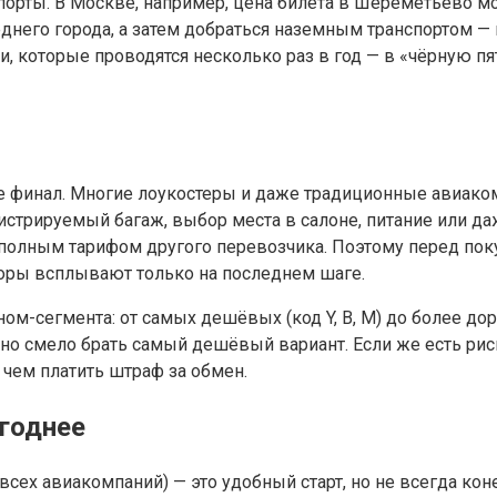
порты. В Москве, например, цена билета в Шереметьево м
днего города, а затем добраться наземным транспортом — 
ии, которые проводятся несколько раз в год — в «чёрную 
не финал. Многие лоукостеры и даже традиционные авиако
егистрируемый багаж, выбор места в салоне, питание или 
 полным тарифом другого перевозчика. Поэтому перед пок
боры всплывают только на последнем шаге.
-сегмента: от самых дешёвых (код Y, B, M) до более дорог
но смело брать самый дешёвый вариант. Если же есть риск
 чем платить штраф за обмен.
ыгоднее
ех авиакомпаний) — это удобный старт, но не всегда коне