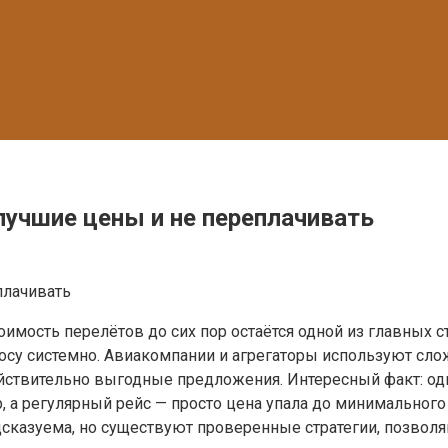
учшие цены и не переплачивать
имость перелётов до сих пор остаётся одной из главных с
росу системно. Авиакомпании и агрегаторы используют сл
йствительно выгодные предложения. Интересный факт: о
р, а регулярный рейс — просто цена упала до минимальног
дсказуема, но существуют проверенные стратегии, позвол