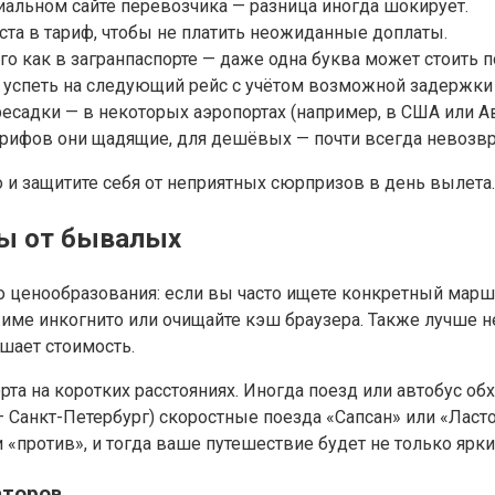
иальном сайте перевозчика — разница иногда шокирует.
ста в тариф, чтобы не платить неожиданные доплаты.
ого как в загранпаспорте — даже одна буква может стоить
 успеть на следующий рейс с учётом возможной задержки
ресадки — в некоторых аэропортах (например, в США или А
тарифов они щадящие, для дешёвых — почти всегда невозв
о и защитите себя от неприятных сюрпризов в день вылета.
ты от бывалых
 ценообразования: если вы часто ищете конкретный маршр
име инкогнито или очищайте кэш браузера. Также лучше не
шает стоимость.
та на коротких расстояниях. Иногда поезд или автобус об
 Санкт-Петербург) скоростные поезда «Сапсан» или «Ласто
и «против», и тогда ваше путешествие будет не только ярк
аторов