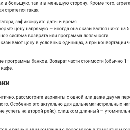
ак в большую, так и в меньшую сторону. Кроме того, агре
 стратегия такая:
атора, зафиксируйте даты и время.
ерьте цену напрямую — иногда она оказывается ниже на 5
обнее система возврата или программа лояльности.
оказывают цену в условных единицах, а при конвертации 
ые программы банков. Возврат части стоимости (обычно 1–
 кафе.
вки
ритично, рассмотрите варианты с одной или даже двумя пе
го. Особенно это актуально для дальнемагистральных нап
е успеть на второй рейс), слишком длинный — утомительн
тов у разных авиакомпаний с пересадкой в транзитном гор