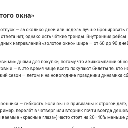
того окна»
отпуск — за сколько дней или недель лучше бронировать 
 ответа нет, однако есть чёткие тренды. Внутренние рейс
родных направлений «золотое окно» шире — от 60 до 90 дн
выми» днями для покупки, потому что авиакомпании обнов
ковые — в это время чаще всего покупают билеты те, кто 
кий сезон — летом и на новогодние праздники динамика сб
нника — гибкость. Если вы не привязаны к строгой дате,
ример, перелёт в четверг или вторник почти всегда дешевл
зываемые «красные глаза») часто стоят на 20–40% меньше 