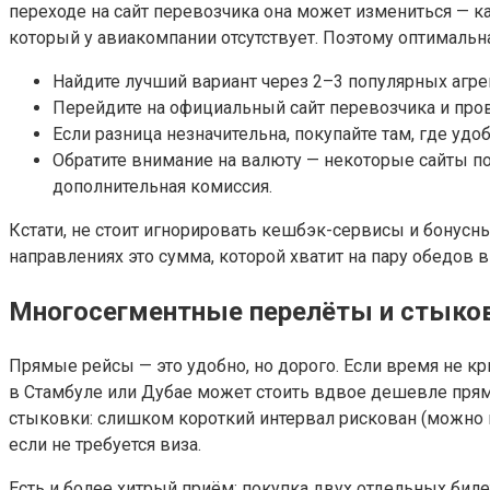
переходе на сайт перевозчика она может измениться — к
который у авиакомпании отсутствует. Поэтому оптимальная
Найдите лучший вариант через 2–3 популярных агрег
Перейдите на официальный сайт перевозчика и пров
Если разница незначительна, покупайте там, где уд
Обратите внимание на валюту — некоторые сайты п
дополнительная комиссия.
Кстати, не стоит игнорировать кешбэк-сервисы и бонусн
направлениях это сумма, которой хватит на пару обедов в
Многосегментные перелёты и стыко
Прямые рейсы — это удобно, но дорого. Если время не к
в Стамбуле или Дубае может стоить вдвое дешевле прямо
стыковки: слишком короткий интервал рискован (можно н
если не требуется виза.
Есть и более хитрый приём: покупка двух отдельных биле